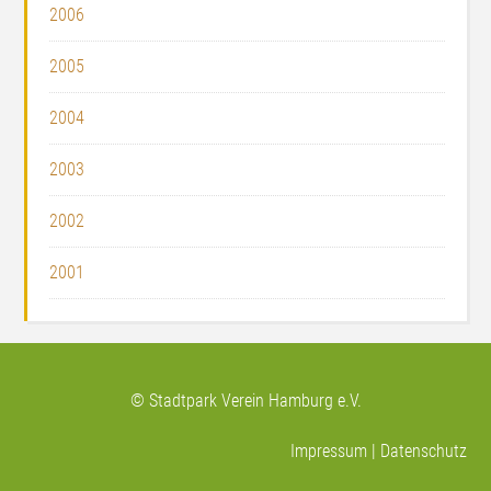
2006
2005
2004
2003
2002
2001
© Stadtpark Verein Hamburg e.V.
Impressum
|
Datenschutz