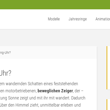
Modelle
Jahresringe
Animatio
ang-Uhr?
Uhr?
m wandernden Schatten eines feststehenden
nen motorbetriebenen,
beweglichen Zeiger
, der –
tung Sonne zeigt und mit ihr mit wandert. Dadurch
über den Himmel zieht, unmittelbar erleben und