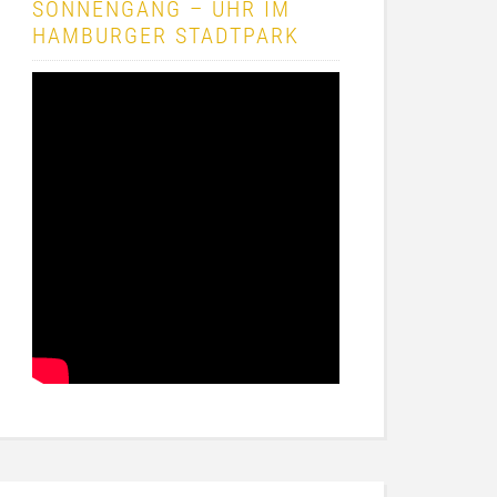
SONNENGANG – UHR IM
HAMBURGER STADTPARK